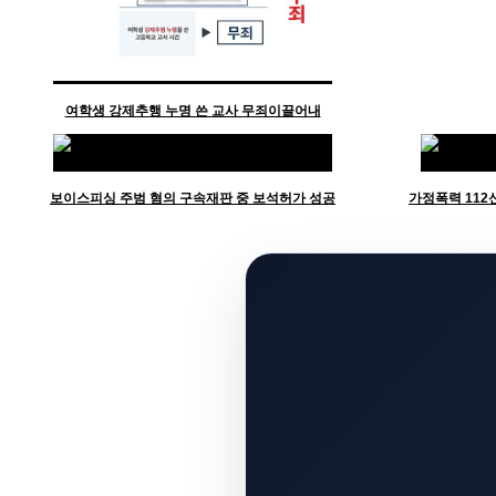
여학생 강제추행 누명 쓴 교사 무죄이끌어내
보이스피싱 주범 혐의 구속재판 중 보석허가 성공
가정폭력 112