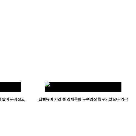
이 맡아 무죄선고
집행유예 기간 중 강제추행 구속영장 청구되었으나 기각