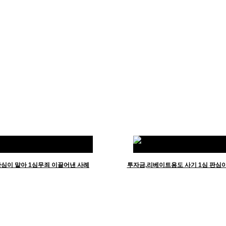
심이 맡아 1심무죄 이끌어낸 사례
투자금,리베이트용도 사기 1심 판심