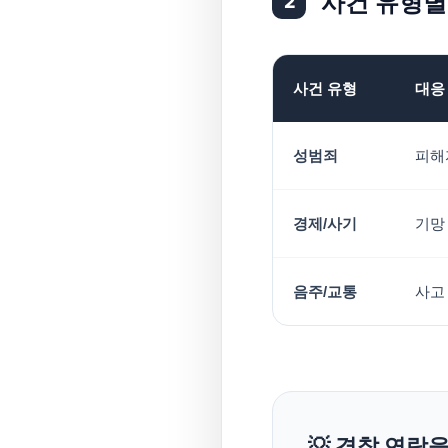
사건 유형별
2
사건 유형
대응
성범죄
피해
경제/사기
기망
음주/교통
사고
💡 경찰 연락