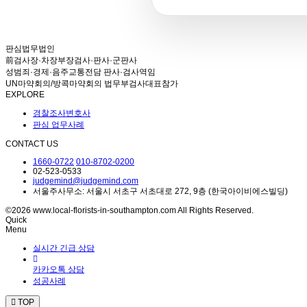
판심법무법인
前검사장·차장부장검사·판사·군판사
성범죄·경제·음주교통전담 판사·검사역임
UN마약회의/방콕마약회의 법무부검사대표참가
EXPLORE
경찰조사변호사
판심 업무사례
CONTACT US
1660-0722
010-8702-0200
02-523-0533
judgemind@judgemind.com
서울주사무소: 서울시 서초구 서초대로 272, 9층 (한국아이비에스빌딩)
©2026 www.local-florists-in-southampton.com All Rights Reserved.
Quick
Menu
실시간 긴급 상담
카카오톡 상담
성공사례
TOP